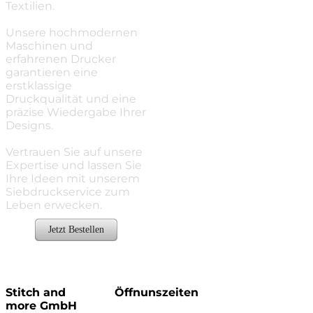
Textilien.
Unsere hochmodernen
Maschinen und
erfahrenen Drucker
garantieren eine
erstklassige
Druckqualität und eine
präzise Wiedergabe Ihrer
Designs.
​Vertrauen Sie auf unsere
Expertise und lassen Sie
Ihre Ideen mit unserem
Siebdruckservice zum
Leben erwecken.
Jetzt Bestellen
Stitch and
Öffnunszeiten
more GmbH